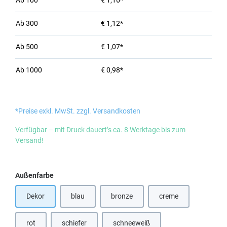
Ab
100
€ 1,16*
Ab
300
€ 1,12*
Ab
500
€ 1,07*
Ab
1000
€ 0,98*
*Preise exkl. MwSt. zzgl. Versandkosten
Verfügbar – mit Druck dauert’s ca. 8 Werktage bis zum
Versand!
auswählen
Außenfarbe
Dekor
blau
bronze
creme
(Diese Option ist zurzeit nicht verfügbar.)
(Diese Option ist zurzeit nicht verfügbar
(Diese Option ist zurz
rot
schiefer
schneeweiß