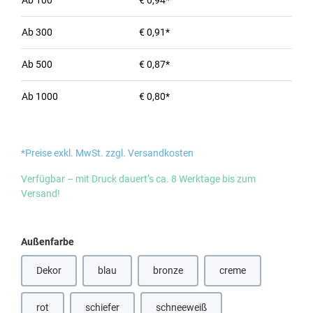
Ab
100
€ 0,94*
Ab
300
€ 0,91*
Ab
500
€ 0,87*
Ab
1000
€ 0,80*
*Preise exkl. MwSt. zzgl. Versandkosten
Verfügbar – mit Druck dauert’s ca. 8 Werktage bis zum
Versand!
auswählen
Außenfarbe
Dekor
blau
bronze
creme
(Diese Option ist zurzeit nicht verfügbar.)
(Diese Option ist zurzeit nicht verfügbar
rot
schiefer
schneeweiß