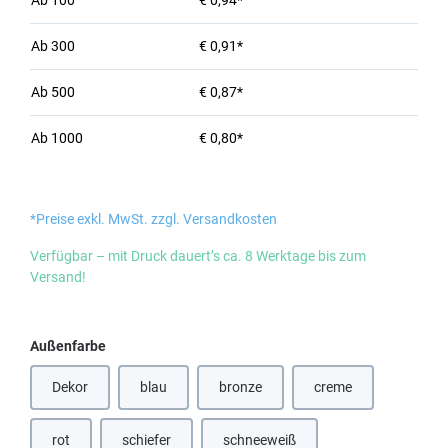
Ab
100
€ 0,94*
Ab
300
€ 0,91*
Ab
500
€ 0,87*
Ab
1000
€ 0,80*
*Preise exkl. MwSt. zzgl. Versandkosten
Verfügbar – mit Druck dauert’s ca. 8 Werktage bis zum
Versand!
auswählen
Außenfarbe
Dekor
blau
bronze
creme
(Diese Option ist zurzeit nicht verfügbar.)
(Diese Option ist zurzeit nicht verfügbar
(Diese Option ist zurz
rot
schiefer
schneeweiß