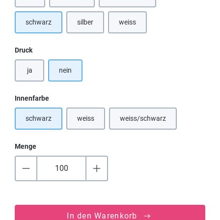
schwarz
silber
weiss
(Diese Option ist zurzeit nicht verfü
auswählen
Druck
ja
nein
auswählen
Innenfarbe
schwarz
weiss
weiss/schwarz
(Diese Option ist zurzeit nicht verfügbar.)
(Diese Option ist zurzeit nicht
Menge
In den Warenkorb