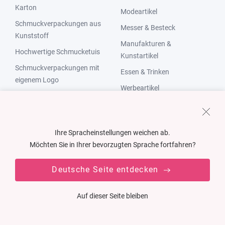
Karton
Modeartikel
Schmuckverpackungen aus
Messer & Besteck
Kunststoff
Manufakturen &
Hochwertige Schmucketuis
Kunstartikel
Schmuckverpackungen mit
Essen & Trinken
eigenem Logo
Werbeartikel
Schmuckverpackungen für
Versandkartons
Ringe
Schmuckverpackungen für
Ihre Spracheinstellungen weichen ab.
Ketten
Möchten Sie in Ihrer bevorzugten Sprache fortfahren?
Schmuckverpackungen für
Armbänder
Deutsche Seite entdecken
Schmuckverpackungen für
Ohrringe
Auf dieser Seite bleiben
Schmuckverpackungen
Made in Germany