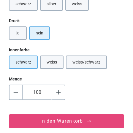
schwarz
silber
weiss
(Diese Option ist zurzeit nicht verfü
auswählen
Druck
ja
nein
auswählen
Innenfarbe
schwarz
weiss
weiss/schwarz
(Diese Option ist zurzeit nicht verfügbar.)
(Diese Option ist zurzeit nicht
Menge
In den Warenkorb