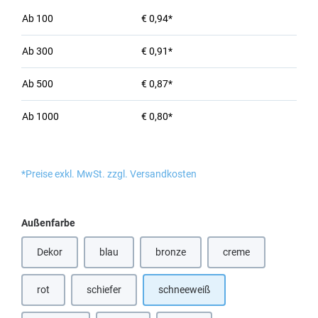
Ab
100
€ 0,94*
Ab
300
€ 0,91*
Ab
500
€ 0,87*
Ab
1000
€ 0,80*
*Preise exkl. MwSt. zzgl. Versandkosten
auswählen
Außenfarbe
Dekor
blau
bronze
creme
(Diese Option ist zurzeit nicht verfügbar.)
(Diese Option ist zurzeit nicht verfügbar
(Diese Option ist zurz
rot
schiefer
schneeweiß