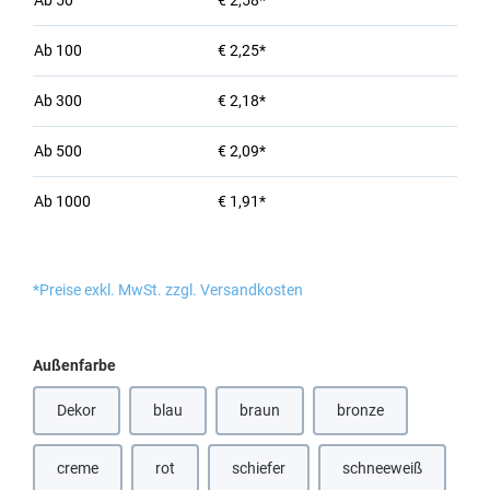
Ab
50
€ 2,58*
Ab
100
€ 2,25*
Ab
300
€ 2,18*
Ab
500
€ 2,09*
Ab
1000
€ 1,91*
*Preise exkl. MwSt. zzgl. Versandkosten
auswählen
Außenfarbe
Dekor
blau
braun
bronze
(Diese Option ist zurzeit nicht verfügbar.)
(Diese Option ist zurzeit nicht verfügbar
(Diese Option ist zurze
creme
rot
schiefer
schneeweiß
(Diese Option ist zurzeit nicht verfügbar.)
(Diese Option ist zurzeit nicht verfügbar.
(Diese Option ist z