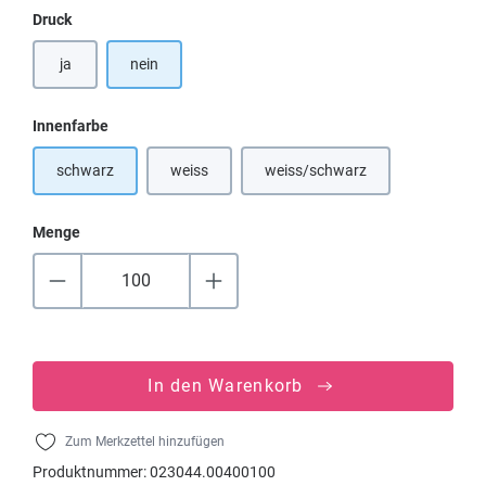
auswählen
Druck
ja
nein
auswählen
Innenfarbe
schwarz
weiss
weiss/schwarz
(Diese Option ist zurzeit nicht verfügbar.)
(Diese Option ist zurzeit nicht
Menge
In den Warenkorb
Zum Merkzettel hinzufügen
Produktnummer:
023044.00400100