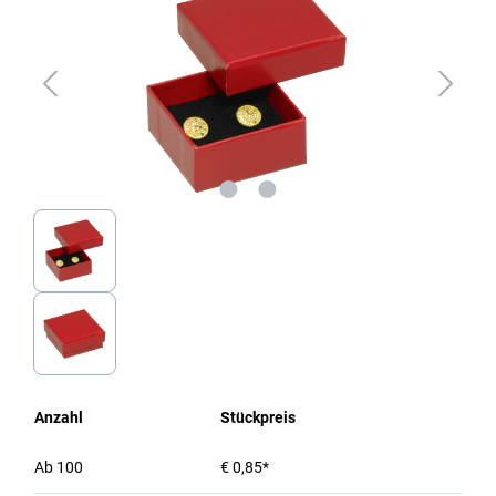
Anzahl
Stückpreis
Ab
100
€ 0,85*