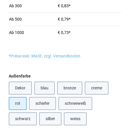
Ab
300
€ 0,83*
Ab
500
€ 0,79*
Ab
1000
€ 0,73*
*Preise exkl. MwSt. zzgl. Versandkosten
auswählen
Außenfarbe
Dekor
blau
bronze
creme
(Diese Option ist zurzeit nicht verfügbar.)
(Diese Option ist zurzeit nicht verfügbar
(Diese Option ist zurz
rot
schiefer
schneeweiß
schwarz
silber
weiss
(Diese Option ist zurzeit nicht verfü