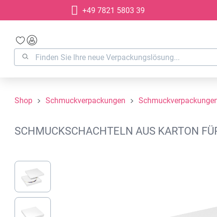
+49 7821 5803 39
springen
Zur Hauptnavigation springen
Shop
Schmuckverpackungen
Schmuckverpackungen
SCHMUCKSCHACHTELN AUS KARTON FÜR H
Bildergalerie überspringen