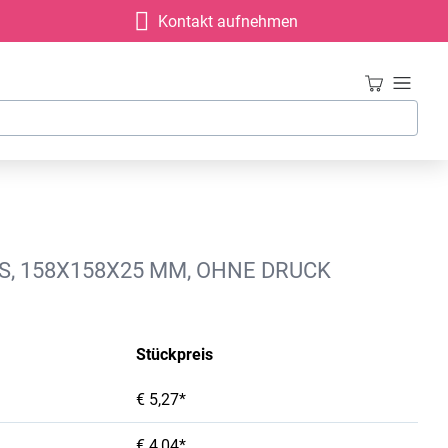
Kontakt aufnehmen
S, 158X158X25 MM, OHNE DRUCK
Stückpreis
€ 5,27*
€ 4,04*