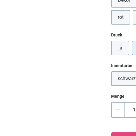
Dekor
(Diese
rot
(Diese O
auswä
Druck
ja
a
Innenfarbe
schwarz
(Dies
Menge