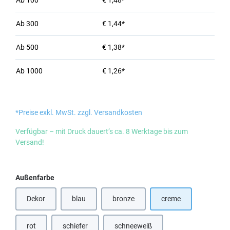
Ab
100
€ 1,48*
Ab
300
€ 1,44*
Ab
500
€ 1,38*
Ab
1000
€ 1,26*
*Preise exkl. MwSt. zzgl. Versandkosten
Verfügbar – mit Druck dauert’s ca. 8 Werktage bis zum
Versand!
auswählen
Außenfarbe
Dekor
blau
bronze
creme
(Diese Option ist zurzeit nicht verfügbar.)
(Diese Option ist zurzeit nicht verfügbar
rot
schiefer
schneeweiß