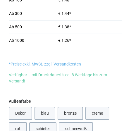
Ab
100
€ 1,48*
Ab
300
€ 1,44*
Ab
500
€ 1,38*
Ab
1000
€ 1,26*
*Preise exkl. MwSt. zzgl. Versandkosten
Verfügbar – mit Druck dauert’s ca. 8 Werktage bis zum
Versand!
auswählen
Außenfarbe
Dekor
blau
bronze
creme
(Diese Option ist zurzeit nicht verfügbar.)
(Diese Option ist zurzeit nicht verfügbar
rot
schiefer
schneeweiß