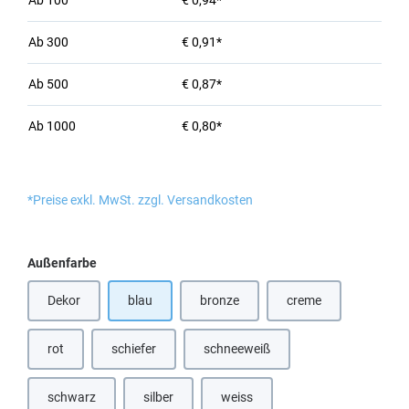
Ab
100
€ 0,94*
Ab
300
€ 0,91*
Ab
500
€ 0,87*
Ab
1000
€ 0,80*
*Preise exkl. MwSt. zzgl. Versandkosten
auswählen
Außenfarbe
Dekor
blau
bronze
creme
(Diese Option ist zurzeit nicht verfügbar.)
(Diese Option ist zurzeit nicht verfügbar
rot
schiefer
schneeweiß
(Diese Option ist zurzeit nicht verfügbar.)
(Diese Option ist zurzeit nicht verfügbar.)
(Diese Option ist zurzeit nicht verfü
schwarz
silber
weiss
(Diese Option ist zurzeit nicht verfügbar.)
(Diese Option ist zurzeit nicht verfügbar.)