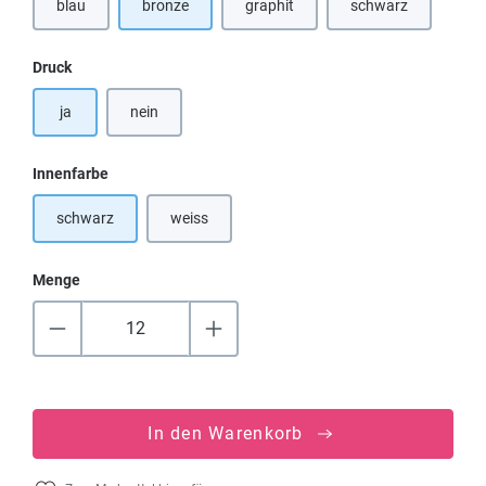
blau
bronze
graphit
schwarz
(Diese Option ist zurzeit nicht verfügbar.)
auswählen
Druck
ja
nein
auswählen
Innenfarbe
schwarz
weiss
Menge
In den Warenkorb