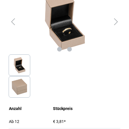
Anzahl
Stückpreis
Ab
12
€ 3,81*