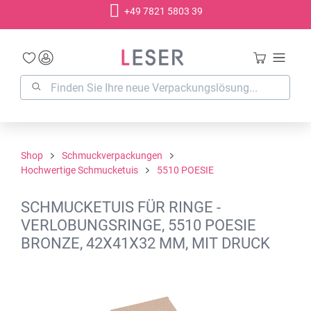
+49 7821 5803 39
alt springen
Shop
Schmuckverpackungen
Hochwertige Schmucketuis
5510 POESIE
SCHMUCKETUIS FÜR RINGE -
VERLOBUNGSRINGE, 5510 POESIE
BRONZE, 42X41X32 MM, MIT DRUCK
Bildergalerie überspringen