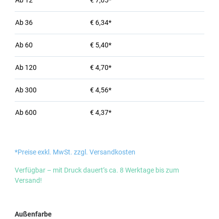
Ab
12
€ 7,05*
Ab
36
€ 6,34*
Ab
60
€ 5,40*
Ab
120
€ 4,70*
Ab
300
€ 4,56*
Ab
600
€ 4,37*
*Preise exkl. MwSt. zzgl. Versandkosten
Verfügbar – mit Druck dauert’s ca. 8 Werktage bis zum
Versand!
auswählen
Außenfarbe