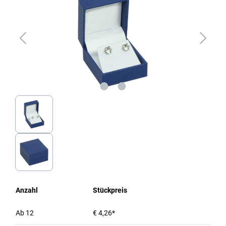
Anzahl
Stückpreis
Ab
12
€ 4,26*