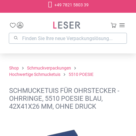
+49 7821 5803 39
alt springen
Shop
Schmuckverpackungen
Hochwertige Schmucketuis
5510 POESIE
SCHMUCKETUIS FÜR OHRSTECKER -
OHRRINGE, 5510 POESIE BLAU,
42X41X26 MM, OHNE DRUCK
Bildergalerie überspringen