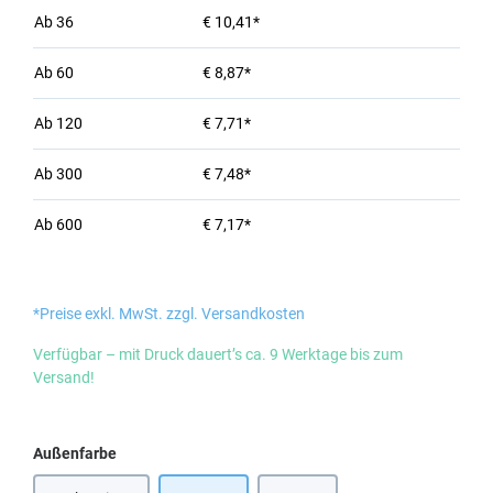
Ab
36
€ 10,41*
Ab
60
€ 8,87*
Ab
120
€ 7,71*
Ab
300
€ 7,48*
Ab
600
€ 7,17*
*Preise exkl. MwSt. zzgl. Versandkosten
Verfügbar – mit Druck dauert’s ca. 9 Werktage bis zum
Versand!
auswählen
Außenfarbe