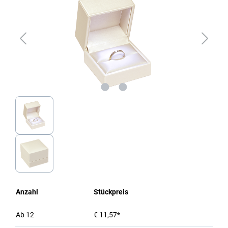
Anzahl
Stückpreis
Ab
12
€ 11,57*