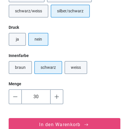
schwarz/weiss
silber/schwarz
(Diese Option ist zurzeit nicht verfügbar.)
auswählen
Druck
ja
nein
auswählen
Innenfarbe
braun
schwarz
weiss
(Diese Option ist zurzeit nicht verfügbar.)
(Diese Option ist zurzeit nicht verf
Menge
In den Warenkorb