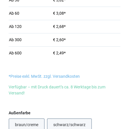
Ab
30
€ 3,62*
Ab
60
€ 3,08*
Ab
120
€ 2,68*
Ab
300
€ 2,60*
Ab
600
€ 2,49*
*Preise exkl. MwSt. zzgl. Versandkosten
Verfügbar – mit Druck dauert’s ca. 8 Werktage bis zum
Versand!
auswählen
Außenfarbe
braun/creme
schwarz/schwarz
(Diese Option ist zurzeit nicht verfügbar.)