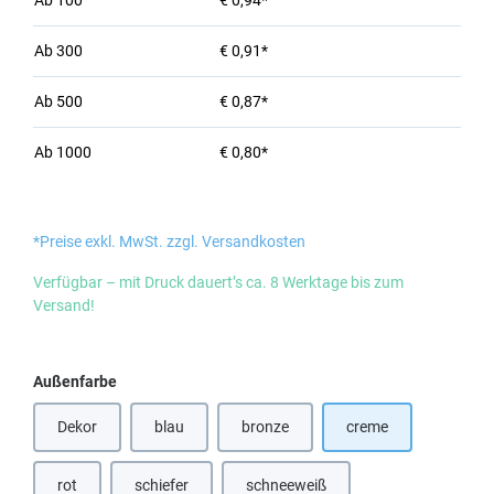
Ab
100
€ 0,94*
Ab
300
€ 0,91*
Ab
500
€ 0,87*
Ab
1000
€ 0,80*
*Preise exkl. MwSt. zzgl. Versandkosten
Verfügbar – mit Druck dauert’s ca. 8 Werktage bis zum
Versand!
auswählen
Außenfarbe
Dekor
blau
bronze
creme
(Diese Option ist zurzeit nicht verfügbar.)
(Diese Option ist zurzeit nicht verfügbar
rot
schiefer
schneeweiß