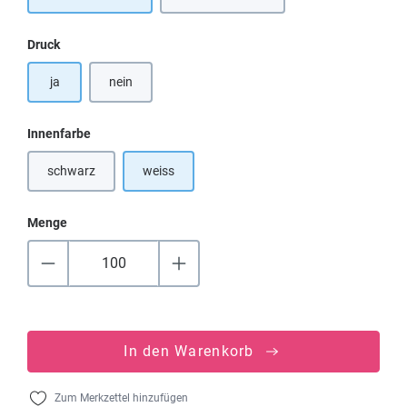
(Diese Option ist zurzeit nicht verfügba
auswählen
Druck
ja
nein
auswählen
Innenfarbe
schwarz
weiss
(Diese Option ist zurzeit nicht verfügbar.)
Menge
In den Warenkorb
Zum Merkzettel hinzufügen