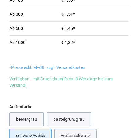
Ab
100
€ 1,56*
Ab
300
€ 1,51*
Ab
500
€ 1,45*
Ab
1000
€ 1,32*
*Preise exkl. MwSt. zzgl. Versandkosten
Verfügbar – mit Druck dauert’s ca. 8 Werktage bis zum
Versand!
auswählen
Außenfarbe
beere/grau
pastelgrün/grau
(Diese Option ist zurzeit nicht verfügbar.)
(Diese Option ist zurzeit nicht verfügbar.)
schwarz/weiss
weiss/schwarz