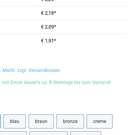
€ 2,18*
€ 2,09*
€ 1,91*
l. MwSt. zzgl. Versandkosten
 mit Druck dauert’s ca. 8 Werktage bis zum Versand!
auswählen
blau
braun
bronze
creme
(Diese Option ist zurzeit nicht verfügbar.)
(Diese Option ist zurzeit nicht verfügbar.)
(Diese Option ist zurzeit nicht verf
(Diese Option ist zu