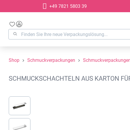
+49 7821 5803 39
springen
Zur Hauptnavigation springen
Shop
Schmuckverpackungen
Schmuckverpackungen
SCHMUCKSCHACHTELN AUS KARTON FÜR A
Bildergalerie überspringen