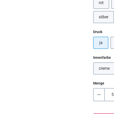
rot
silber
auswä
Druck
ja
a
Innenfarbe
creme
(Diese
Menge