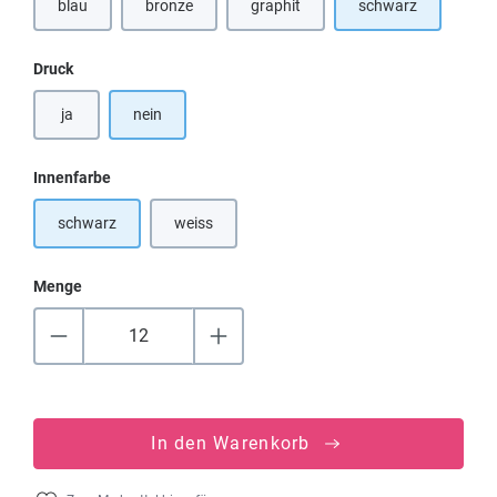
blau
bronze
graphit
schwarz
(Diese Option ist zurzeit nicht verfügbar.)
auswählen
Druck
ja
nein
auswählen
Innenfarbe
schwarz
weiss
(Diese Option ist zurzeit nicht verfügbar.)
Menge
In den Warenkorb