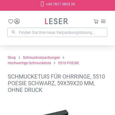
+49 7821 5803 39
alt springen
Shop
Schmuckverpackungen
Hochwertige Schmucketuis
5510 POESIE
SCHMUCKETUIS FÜR OHRRINGE, 5510
POESIE SCHWARZ, 59X59X20 MM,
OHNE DRUCK
Bildergalerie überspringen