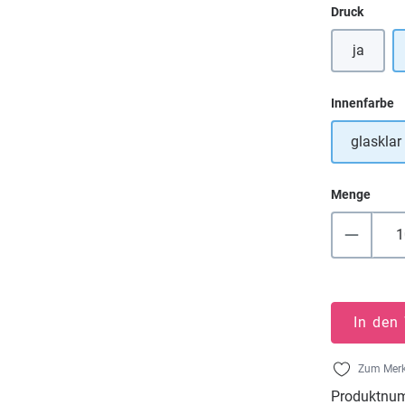
auswä
Druck
ja
a
Innenfarbe
glasklar
Menge
In den
Zum Merk
Produktnu