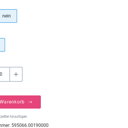
hlen
nein
uswählen
 Warenkorb
zettel hinzufügen
mmer:
595066.00190000