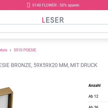
0140 FLOWER - 50% sparen
tuis
5510 POESIE
SIE BRONZE, 59X59X20 MM, MIT DRUCK
Anzahl
Ab
12
Ab
36