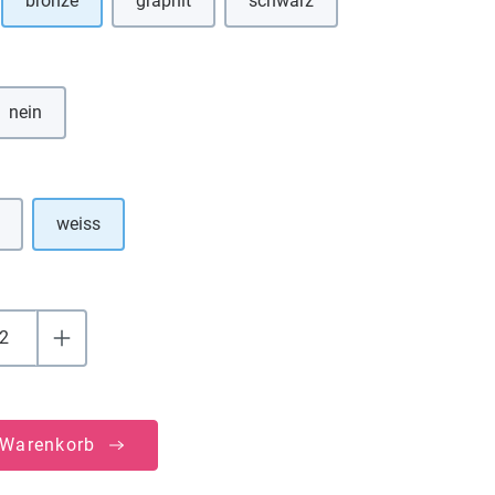
bronze
graphit
schwarz
(Diese Option ist zurzeit nicht verfügbar.)
(Diese Option ist zurzeit nicht v
hlen
nein
uswählen
weiss
 Warenkorb