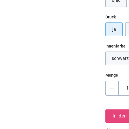
blau
auswä
Druck
ja
a
Innenfarbe
schwarz
Menge
In den