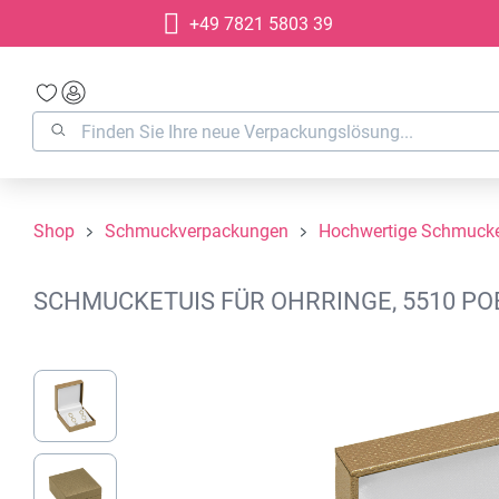
+49 7821 5803 39
springen
Zur Hauptnavigation springen
Shop
Schmuckverpackungen
Hochwertige Schmucke
SCHMUCKETUIS FÜR OHRRINGE, 5510 POE
Bildergalerie überspringen