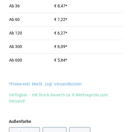
Ab
36
€ 8,47*
Ab
60
€ 7,22*
Ab
120
€ 6,27*
Ab
300
€ 6,09*
Ab
600
€ 5,84*
*Preise exkl. MwSt. zzgl. Versandkosten
Verfügbar – mit Druck dauert’s ca. 8 Werktage bis zum
Versand!
auswählen
Außenfarbe