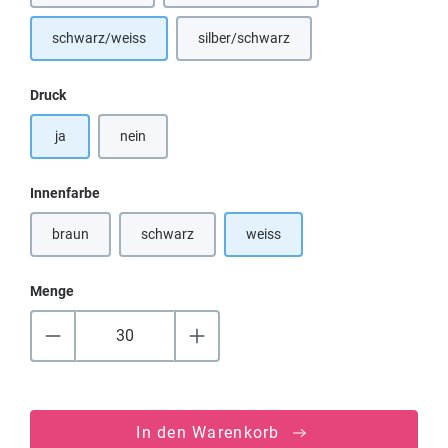
schwarz/weiss
silber/schwarz
(Diese Option ist zurzeit nicht verfügba
auswählen
Druck
ja
nein
auswählen
Innenfarbe
braun
schwarz
weiss
(Diese Option ist zurzeit nicht verfügbar.)
(Diese Option ist zurzeit nicht verfügbar.)
Menge
In den Warenkorb