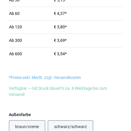
Ab
30
€ 5,13*
Ab
60
€ 4,37*
Ab
120
€ 3,80*
Ab
300
€ 3,69*
Ab
600
€ 3,54*
*Preise exkl. MwSt. zzgl. Versandkosten
Verfügbar – mit Druck dauert’s ca. 8 Werktage bis zum
Versand!
auswählen
Außenfarbe
braun/creme
schwarz/schwarz
(Diese Option ist zurzeit nicht verfügbar.)
(Diese Option ist zurzeit nicht verfügbar