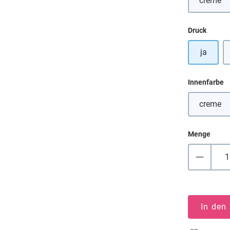
creme
(Diese
auswä
Druck
ja
a
Innenfarbe
creme
(Diese
Menge
In den