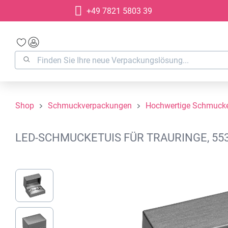
+49 7821 5803 39
springen
Zur Hauptnavigation springen
Shop
Schmuckverpackungen
Hochwertige Schmucke
LED-SCHMUCKETUIS FÜR TRAURINGE, 553
Bildergalerie überspringen