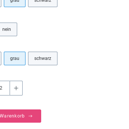
grau
schwarz
 Option ist zurzeit nicht verfügbar.)
(Diese Option ist zurzeit nicht verfügbar.)
hlen
nein
uswählen
grau
schwarz
 Option ist zurzeit nicht verfügbar.)
(Diese Option ist zurzeit nicht verfügbar.)
 Warenkorb