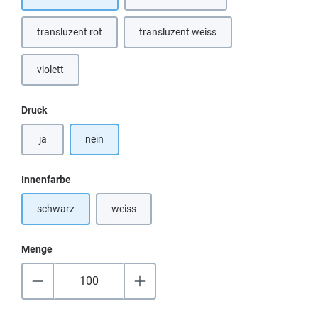
(Diese Option ist zurzeit nicht verfügb
transluzent rot
transluzent weiss
(Diese Option ist zurzeit nicht verfügbar.)
(Diese Option ist zurzeit nicht verfügb
violett
(Diese Option ist zurzeit nicht verfügbar.)
auswählen
Druck
ja
nein
auswählen
Innenfarbe
schwarz
weiss
(Diese Option ist zurzeit nicht verfügbar.)
Menge