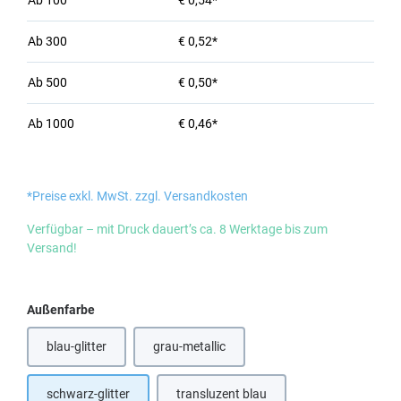
Ab
100
€ 0,54*
Ab
300
€ 0,52*
Ab
500
€ 0,50*
Ab
1000
€ 0,46*
*Preise exkl. MwSt. zzgl. Versandkosten
Verfügbar – mit Druck dauert’s ca. 8 Werktage bis zum
Versand!
auswählen
Außenfarbe
blau-glitter
grau-metallic
(Diese Option ist zurzeit nicht verfügbar.)
schwarz-glitter
transluzent blau