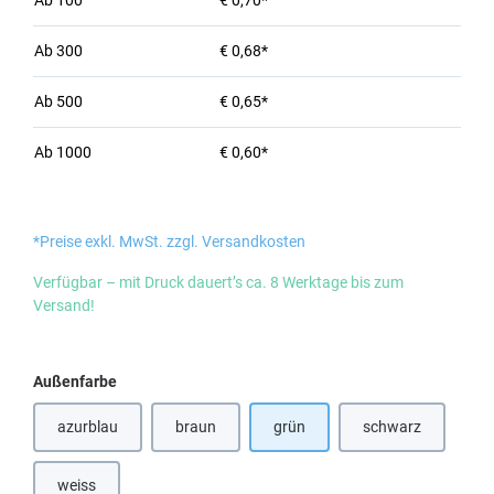
Ab
100
€ 0,70*
Ab
300
€ 0,68*
Ab
500
€ 0,65*
Ab
1000
€ 0,60*
*Preise exkl. MwSt. zzgl. Versandkosten
Verfügbar – mit Druck dauert’s ca. 8 Werktage bis zum
Versand!
auswählen
Außenfarbe
azurblau
braun
grün
schwarz
(Diese Option ist zurzeit nicht verfügbar.)
(Diese Option ist 
weiss