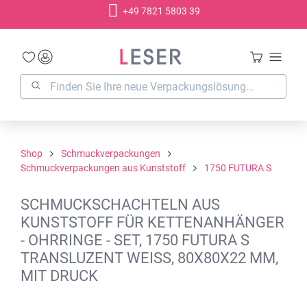
+49 7821 5803 39
alt springen
Shop
Schmuckverpackungen
Schmuckverpackungen aus Kunststoff
1750 FUTURA S
SCHMUCKSCHACHTELN AUS
KUNSTSTOFF FÜR KETTENANHÄNGER
- OHRRINGE - SET, 1750 FUTURA S
TRANSLUZENT WEISS, 80X80X22 MM,
MIT DRUCK