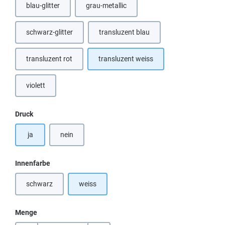
blau-glitter
grau-metallic
(Diese Option ist zurzeit nicht verfügbar.)
schwarz-glitter
transluzent blau
(Diese Option ist zurzeit nicht verfügbar.)
transluzent rot
transluzent weiss
violett
auswählen
Druck
ja
nein
auswählen
Innenfarbe
schwarz
weiss
(Diese Option ist zurzeit nicht verfügbar.)
Menge