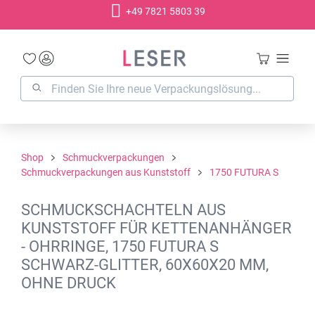
+49 7821 5803 39
alt springen
Shop
Schmuckverpackungen
Schmuckverpackungen aus Kunststoff
1750 FUTURA S
SCHMUCKSCHACHTELN AUS
KUNSTSTOFF FÜR KETTENANHÄNGER
- OHRRINGE, 1750 FUTURA S
SCHWARZ-GLITTER, 60X60X20 MM,
OHNE DRUCK