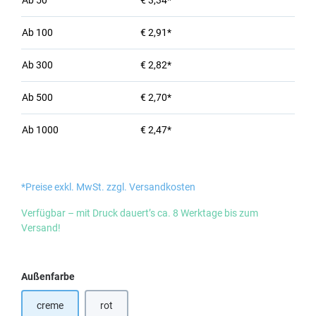
Ab
50
€ 3,34*
Ab
100
€ 2,91*
Ab
300
€ 2,82*
Ab
500
€ 2,70*
Ab
1000
€ 2,47*
*Preise exkl. MwSt. zzgl. Versandkosten
Verfügbar – mit Druck dauert’s ca. 8 Werktage bis zum
Versand!
auswählen
Außenfarbe
creme
rot
(Diese Option ist zurzeit nicht verfügbar.)