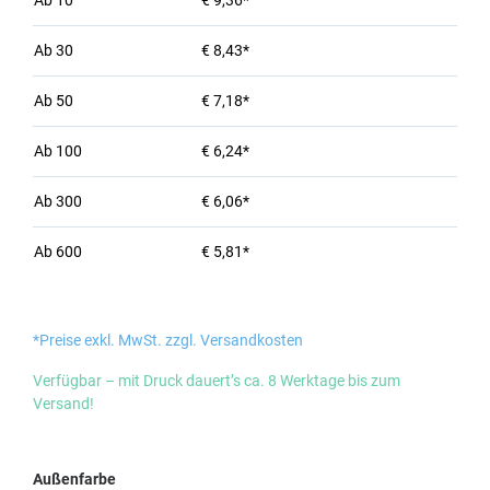
Ab
10
€ 9,36*
Ab
30
€ 8,43*
Ab
50
€ 7,18*
Ab
100
€ 6,24*
Ab
300
€ 6,06*
Ab
600
€ 5,81*
*Preise exkl. MwSt. zzgl. Versandkosten
Verfügbar – mit Druck dauert’s ca. 8 Werktage bis zum
Versand!
auswählen
Außenfarbe