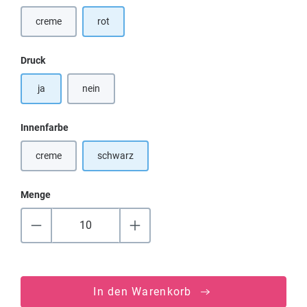
creme
rot
(Diese Option ist zurzeit nicht verfügbar.)
auswählen
Druck
ja
nein
auswählen
Innenfarbe
creme
schwarz
(Diese Option ist zurzeit nicht verfügbar.)
Menge
In den Warenkorb