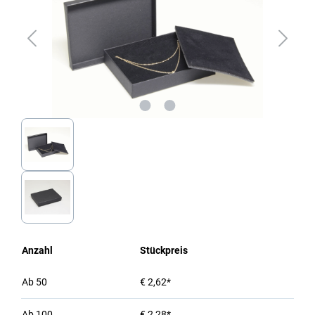
Anzahl
Stückpreis
Ab
50
€ 2,62*
Ab
100
€ 2,28*