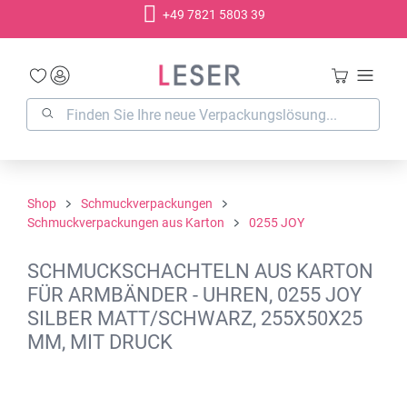
+49 7821 5803 39
alt springen
Shop
Schmuckverpackungen
Schmuckverpackungen aus Karton
0255 JOY
SCHMUCKSCHACHTELN AUS KARTON
FÜR ARMBÄNDER - UHREN, 0255 JOY
SILBER MATT/SCHWARZ, 255X50X25
MM, MIT DRUCK
Bildergalerie überspringen