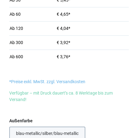
Ab
30
€ 5,45*
Ab
60
€ 4,65*
Ab
120
€ 4,04*
Ab
300
€ 3,92*
Ab
600
€ 3,76*
*Preise exkl. MwSt. zzgl. Versandkosten
Verfügbar – mit Druck dauert’s ca. 8 Werktage bis zum
Versand!
auswählen
Außenfarbe
blau-metallic/silber/blau-metallic
(Diese Option ist zurzeit nicht verfügbar.)