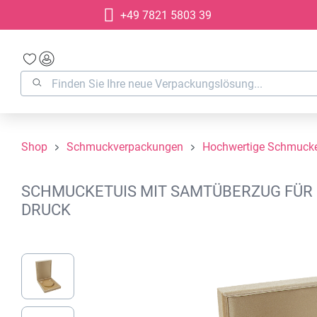
+49 7821 5803 39
springen
Zur Hauptnavigation springen
Shop
Schmuckverpackungen
Hochwertige Schmucke
SCHMUCKETUIS MIT SAMTÜBERZUG FÜR HA
DRUCK
Bildergalerie überspringen