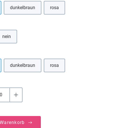
dunkelbraun
rosa
(Diese Option ist zurzeit nicht verfügbar.)
(Diese Option ist zurzeit nicht verfügbar.)
hlen
nein
uswählen
dunkelbraun
rosa
(Diese Option ist zurzeit nicht verfügbar.)
(Diese Option ist zurzeit nicht verfügbar.)
 Warenkorb