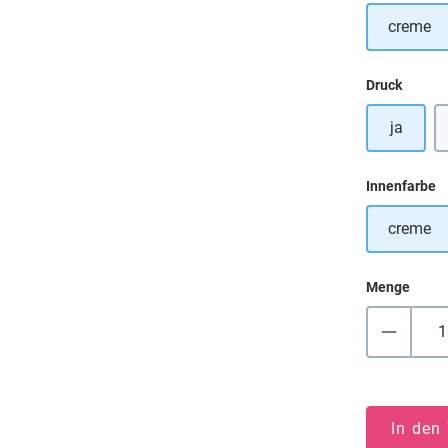
creme
auswä
Druck
ja
a
Innenfarbe
creme
Menge
In den