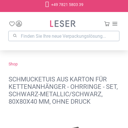
+49 7821 5803 39
alt springen
Shop
SCHMUCKETUIS AUS KARTON FÜR
KETTENANHÄNGER - OHRRINGE - SET,
SCHWARZ-METALLIC/SCHWARZ,
80X80X40 MM, OHNE DRUCK
Bildergalerie überspringen