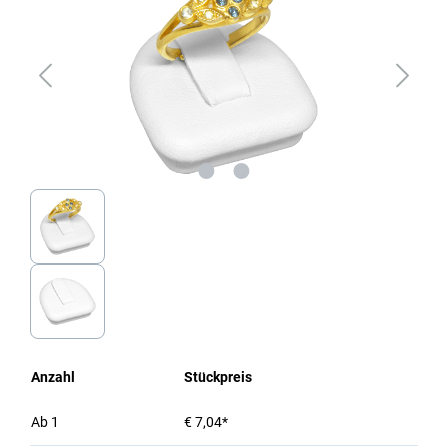
Anzahl
Stückpreis
Ab
1
€ 7,04*