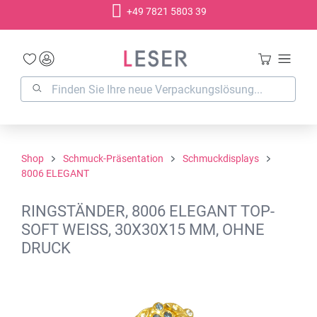
+49 7821 5803 39
alt springen
Shop
Schmuck-Präsentation
Schmuckdisplays
8006 ELEGANT
RINGSTÄNDER, 8006 ELEGANT TOP-
SOFT WEISS, 30X30X15 MM, OHNE
DRUCK
Bildergalerie überspringen