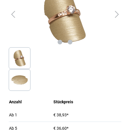
Anzahl
Stückpreis
Ab
1
€ 38,93*
Ab
5
€ 36,60*