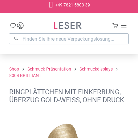
+49 7821 5803 39
alt springen
Shop
Schmuck-Präsentation
Schmuckdisplays
8004 BRILLIANT
RINGPLÄTTCHEN MIT EINKERBUNG,
ÜBERZUG GOLD-WEISS, OHNE DRUCK
Bildergalerie überspringen