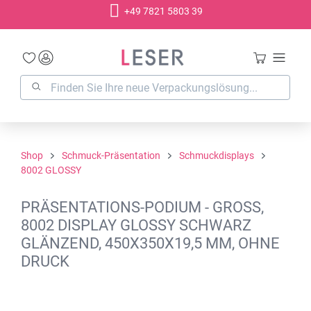
+49 7821 5803 39
alt springen
Shop
Schmuck-Präsentation
Schmuckdisplays
8002 GLOSSY
PRÄSENTATIONS-PODIUM - GROSS, 8
002 DISPLAY GLOSSY SCHWARZ G
LÄNZEND, 450X350X19,5 MM, OHNE D
RUCK
Bildergalerie überspringen