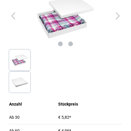
Anzahl
Stückpreis
Ab
30
€ 5,82*
Ab
60
€ 4,96*