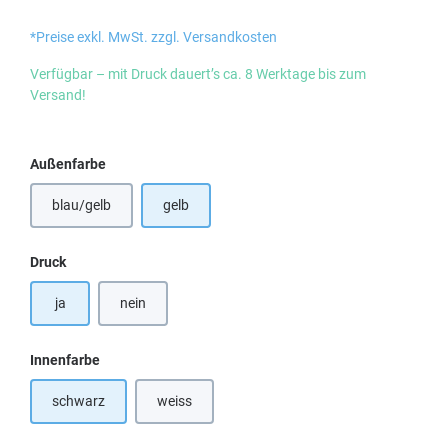
*Preise exkl. MwSt. zzgl. Versandkosten
Verfügbar – mit Druck dauert’s ca. 8 Werktage bis zum
Versand!
auswählen
Außenfarbe
blau/gelb
gelb
(Diese Option ist zurzeit nicht verfügbar.)
auswählen
Druck
ja
nein
auswählen
Innenfarbe
schwarz
weiss
(Diese Option ist zurzeit nicht verfügbar.)