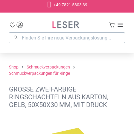
+49 7821 5803 39
alt springen
Shop
Schmuckverpackungen
Schmuckverpackungen für Ringe
GROSSE ZWEIFARBIGE R
INGSCHACHTELN AUS KARTON, G
ELB, 50X50X30 MM, MIT DRUCK
Bildergalerie überspringen