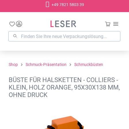
+49 7821 5803 39
alt springen
Shop
Schmuck-Präsentation
Schmuckbüsten
BÜSTE FÜR HALSKETTEN - COLLIERS -
KLEIN, HOLZ ORANGE, 95X30X138 MM,
OHNE DRUCK
Bildergalerie überspringen