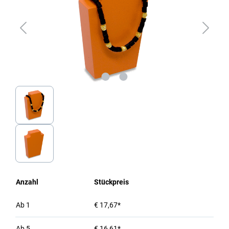
Anzahl
Stückpreis
Ab
1
€ 17,67*
Ab
5
€ 16,61*