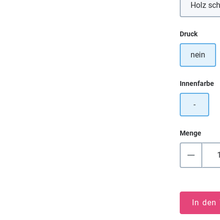
Holz sc
auswä
Druck
nein
a
Innenfarbe
-
Menge
In den