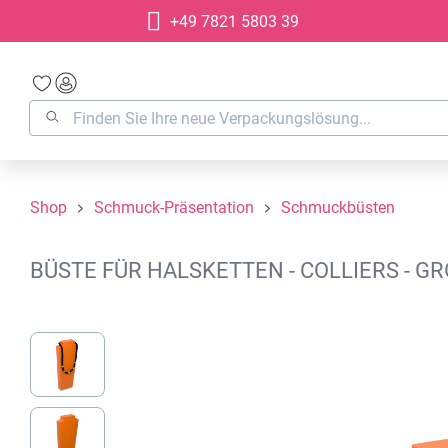
+49 7821 5803 39
springen
Zur Hauptnavigation springen
Shop
Schmuck-Präsentation
Schmuckbüsten
BÜSTE FÜR HALSKETTEN - COLLIERS - G
Bildergalerie überspringen