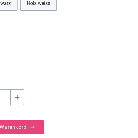
hwarz
Holz weiss
hlen
uswählen
 Warenkorb