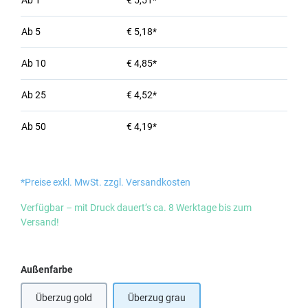
Ab
1
€ 5,51*
Ab
5
€ 5,18*
Ab
10
€ 4,85*
Ab
25
€ 4,52*
Ab
50
€ 4,19*
*Preise exkl. MwSt. zzgl. Versandkosten
Verfügbar – mit Druck dauert’s ca. 8 Werktage bis zum
Versand!
auswählen
Außenfarbe
Überzug gold
Überzug grau