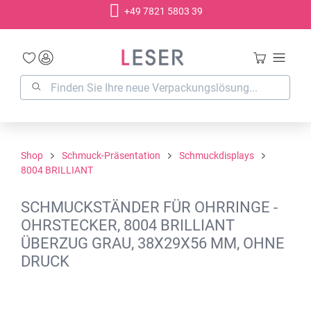
+49 7821 5803 39
alt springen
Shop
Schmuck-Präsentation
Schmuckdisplays
8004 BRILLIANT
SCHMUCKSTÄNDER FÜR OHRRINGE -
OHRSTECKER, 8004 BRILLIANT
ÜBERZUG GRAU, 38X29X56 MM, OHNE
DRUCK
Bildergalerie überspringen