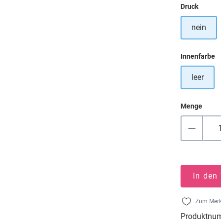
auswä
Druck
nein
a
Innenfarbe
leer
Menge
In den
Zum Merk
Produktnu