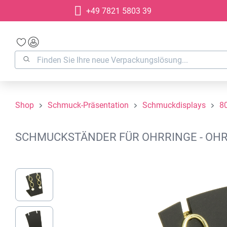
+49 7821 5803 39
springen
Zur Hauptnavigation springen
Shop
Schmuck-Präsentation
Schmuckdisplays
8
SCHMUCKSTÄNDER FÜR OHRRINGE - OHR
Bildergalerie überspringen