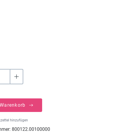
hlen
uswählen
 Warenkorb
zettel hinzufügen
mmer:
800122.00100000