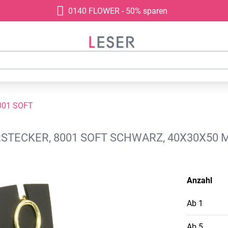
0140 FLOWER - 50% sparen
001 SOFT
STECKER, 8001 SOFT SCHWARZ, 40X30X50 
Anzahl
Ab
1
Ab
5