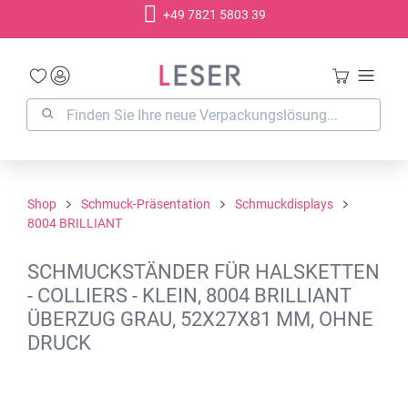
+49 7821 5803 39
alt springen
Shop
Schmuck-Präsentation
Schmuckdisplays
8004 BRILLIANT
SCHMUCKSTÄNDER FÜR HALSKETTEN
- COLLIERS - KLEIN, 8004 BRILLIANT
ÜBERZUG GRAU, 52X27X81 MM, OHNE
DRUCK
Bildergalerie überspringen