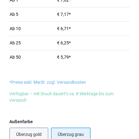
Ab
1
€ 7,62*
Ab
5
€ 7,17*
Ab
10
€ 6,71*
Ab
25
€ 6,25*
Ab
50
€ 5,79*
*Preise exkl. MwSt. zzgl. Versandkosten
Verfügbar – mit Druck dauert’s ca. 8 Werktage bis zum
Versand!
auswählen
Außenfarbe
Überzug gold
Überzug grau