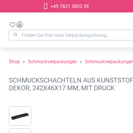
+49 7821 5803 39
springen
Zur Hauptnavigation springen
Shop
Schmuckverpackungen
Schmuckverpackungen 
SCHMUCKSCHACHTELN AUS KUNSTSTOFF M
EKOR, 242X46X17 MM, MIT DRUCK
Bildergalerie überspringen