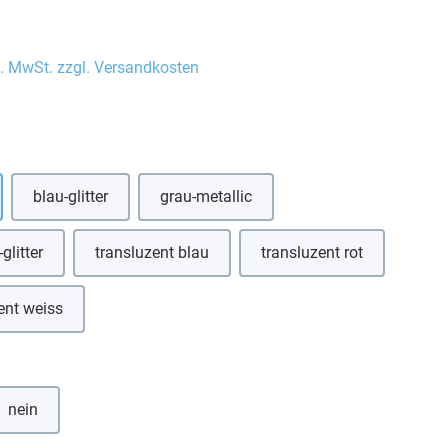
l. MwSt. zzgl. Versandkosten
auswählen
blau-glitter
grau-metallic
(Diese Option ist zurzeit nicht verfügbar.)
glitter
transluzent blau
transluzent rot
(Diese Option ist zurzeit nicht verfügbar.)
(Diese Option ist zurze
ent weiss
(Diese Option ist zurzeit nicht verfügbar.)
hlen
nein