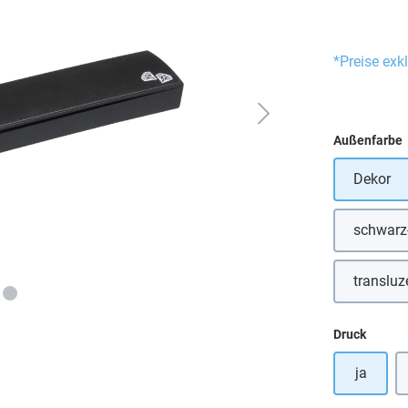
*Preise exk
Außenfarbe
Dekor
schwarz-
transluz
auswä
Druck
ja