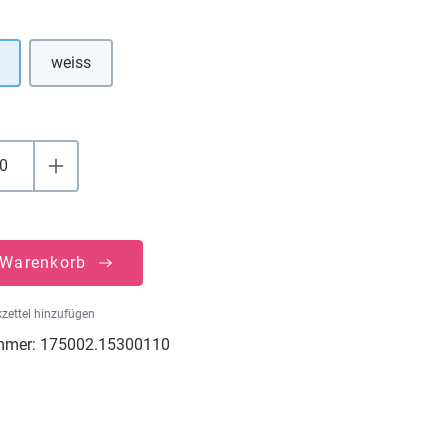
uswählen
weiss
(Diese Option ist zurzeit nicht verfügbar.)
 Warenkorb
zettel hinzufügen
mmer:
175002.15300110