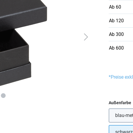
Ab
60
Ab
120
Ab
300
Ab
600
*Preise exk
Außenfarbe
blau-met
schwarz