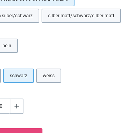
/silber/schwarz
silber matt/schwarz/silber matt
hlen
nein
uswählen
schwarz
weiss
 Option ist zurzeit nicht verfügbar.)
(Diese Option ist zurzeit nicht verfügbar.)