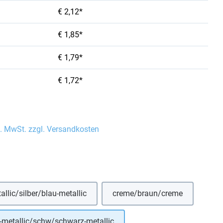
€ 2,12*
€ 1,85*
€ 1,79*
€ 1,72*
l. MwSt. zzgl. Versandkosten
auswählen
allic/silber/blau-metallic
creme/braun/creme
(Diese Option ist zurzeit nicht verfügbar.)
(Diese Option ist zurzeit 
-metallic/schw/schwarz-metallic