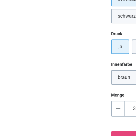
schwarz
auswä
Druck
ja
a
Innenfarbe
braun
(Diese
Menge