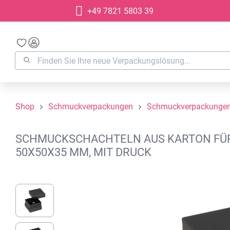
+49 7821 5803 39
springen
Zur Hauptnavigation springen
Shop
Schmuckverpackungen
Schmuckverpackungen
SCHMUCKSCHACHTELN AUS KARTON FÜR 
50X50X35 MM, MIT DRUCK
Bildergalerie überspringen