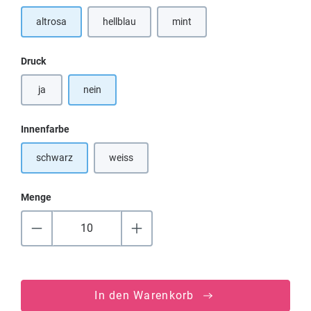
altrosa
hellblau
mint
(Diese Option ist zurzeit nicht verfügbar.)
auswählen
Druck
ja
nein
auswählen
Innenfarbe
schwarz
weiss
(Diese Option ist zurzeit nicht verfügbar.)
Menge
In den Warenkorb