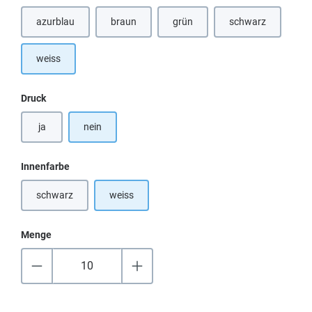
azurblau
braun
grün
schwarz
(Diese Option ist zurzeit nicht verfügbar.)
(Diese Option ist 
weiss
auswählen
Druck
ja
nein
auswählen
Innenfarbe
schwarz
weiss
(Diese Option ist zurzeit nicht verfügbar.)
Menge